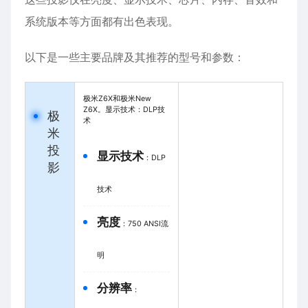
系统版本等方面都有出色表现。
以下是一些主要品牌及其推荐的型号和参数：
极米Z6X和极米New
Z6X。显示技术：DLP技
极
术
米
投
显示技术
：DLP
影
技术
亮度
：750 ANSI流
明
分辨率
：