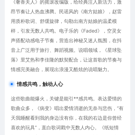
《奢香夫人》的摇滚改编版，给经典注入新活力，激
昂节奏让人热血沸腾。民谣风的《南方姑娘》，赵雷
用质朴歌词、舒缓旋律，勾勒出南方姑娘的温柔模
样，引发无数人共鸣。电子乐的《Faded》，空灵女
声搭配动感电子节奏，营造出神秘又迷人氛围，在抖
音上广泛用于旅行、舞蹈视频。说唱领域，《星球坠
落》里艾热和李佳隆的默契配合，让这首歌的节奏与
情感完美融合，展现出浪漫又酷炫的说唱魅力。
情感共鸣，触动人心
这些歌曲能爆火，关键是能引**感共鸣。表达爱情的
歌曲众多，《病变》唱出爱情消逝的无奈与悲伤，“有
天我睡醒看到我的身边没有你，在我的右边是你曾经
喜欢的玩具”，直白歌词戳中无数人内心。《纸短情