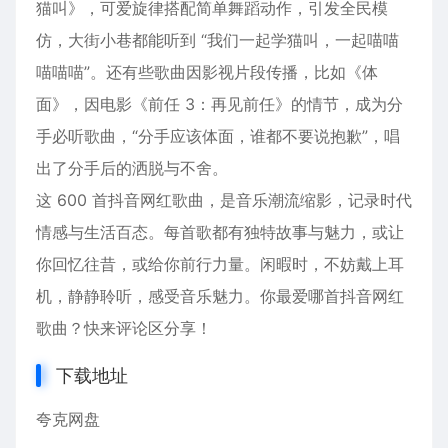
猫叫》，可爱旋律搭配简单舞蹈动作，引发全民模
仿，大街小巷都能听到 “我们一起学猫叫，一起喵喵
喵喵喵”。还有些歌曲因影视片段传播，比如《体
面》，因电影《前任 3：再见前任》的情节，成为分
手必听歌曲，“分手应该体面，谁都不要说抱歉”，唱
出了分手后的洒脱与不舍。
这 600 首抖音网红歌曲，是音乐潮流缩影，记录时代
情感与生活百态。每首歌都有独特故事与魅力，或让
你回忆往昔，或给你前行力量。闲暇时，不妨戴上耳
机，静静聆听，感受音乐魅力。你最爱哪首抖音网红
歌曲？快来评论区分享！
下载地址
夸克网盘