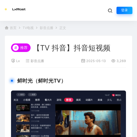
登录
首页
TV电视
影音点播
正文
【TV 抖音】抖音短视频
#
推荐
Lx
影音点播
2025-05-13
3,269
鲜时光（鲜时光TV）